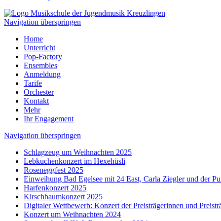
Navigation überspringen
Home
Unterricht
Pop-Factory
Ensembles
Anmeldung
Tarife
Orchester
Kontakt
Mehr
Ihr Engagement
Navigation überspringen
Schlagzeug um Weihnachten 2025
Lebkuchenkonzert im Hexehüsli
Roseneggfest 2025
Einweihung Bad Egelsee mit 24 East, Carla Ziegler und der P
Harfenkonzert 2025
Kirschbaumkonzert 2025
Digitaler Wettbewerb: Konzert der Preisträgerinnen und Preist
Konzert um Weihnachten 2024