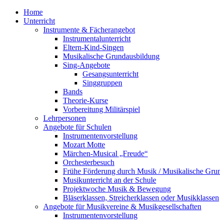
Home
Unterricht
Instrumente & Fächerangebot
Instrumentalunterricht
Eltern-Kind-Singen
Musikalische Grundausbildung
Sing-Angebote
Gesangsunterricht
Singgruppen
Bands
Theorie-Kurse
Vorbereitung Militärspiel
Lehrpersonen
Angebote für Schulen
Instrumentenvorstellung
Mozart Motte
Märchen-Musical „Freude“
Orchesterbesuch
Frühe Förderung durch Musik / Musikalische Gru
Musikunterricht an der Schule
Projektwoche Musik & Bewegung
Bläserklassen, Streicherklassen oder Musikklassen
Angebote für Musikvereine & Musikgesellschaften
Instrumentenvorstellung