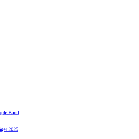
urple Band
räger 2025