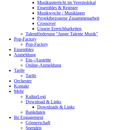
Musikunterricht im Vereinslokal
Ensembles & Register
Musikwoche / Musiklager
Projektbezogene Zusammenarbeit
Crossover
Unsere Erreichbarkeiten
Talentförderung "Junge Talente Musik"
Pop-Factory
Pop-Factory
Ensembles
Anmeldung
Ein–/Austritte
Online-Anmeldung
Tarife
Tarife
Orchester
Kontakt
Mehr
KulturLegi
Download & Links
Downloads & Links
Bankdaten
Ihr Engagement
Gönnerschaft
Spenden