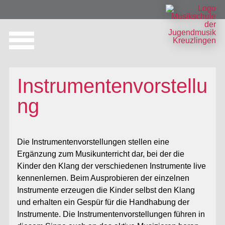
Instrumente & Fächerangebot
Download & Links
Ihr Engagement
Sing-Angebote
Pop-Factory
Anmeldung
Tarife
Mehr
Angebote für Musikvereine & Musikgesellschaften
Instrumentalunterricht
Gesangsunterricht
Instrumentenvorstellung
Pop-Factory
Ein–/Austritte
Tarife
KulturLegi
Downloads & Links
Gönnerschaft
Eltern-Kind-Singen
Singgruppen
Musikunterricht im Vereinslokal
Online-Anmeldung
Download & Links
Spenden
Instrumentenvorstellu
Musikalische Grundausbildung
Ensembles & Register
Bankdaten
ng
Sing-Angebote
Musikwoche / Musiklager
Bands
Projektbezogene Zusammenarbeit
Die Instrumentenvorstellungen stellen eine
Ergänzung zum Musikunterricht dar, bei der die
Theorie-Kurse
Crossover
Kinder den Klang der verschiedenen Instrumente live
kennenlernen. Beim Ausprobieren der einzelnen
Vorbereitung Militärspiel
Unsere Erreichbarkeiten
Instrumente erzeugen die Kinder selbst den Klang
und erhalten ein Gespür für die Handhabung der
Instrumente. Die Instrumentenvorstellungen führen in