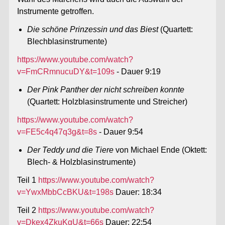
Instrumente getroffen.
Die schöne Prinzessin und das Biest
(Quartett:
Blechblasinstrumente)
https://www.youtube.com/watch?
v=FmCRmnucuDY&t=109s
- Dauer 9:19
Der Pink Panther der nicht schreiben konnte
(Quartett: Holzblasinstrumente und Streicher)
https://www.youtube.com/watch?
v=FE5c4q47q3g&t=8s
- Dauer 9:54
Der Teddy und die Tiere
von Michael Ende (Oktett:
Blech- & Holzblasinstrumente)
Teil 1
https://www.youtube.com/watch?
v=YwxMbbCcBKU&t=198s
Dauer: 18:34
Teil 2
https://www.youtube.com/watch?
v=Dkex4ZkuKgU&t=66s
Dauer: 22:54