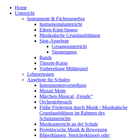
Home
Unterricht
Instrumente & Fächerangebot
Instrumentalunterricht
Eltern-Kind-Singen
Musikalische Grundausbildung
Sing-Angebote
Gesangsunterricht
Singgruppen
Bands
Theorie-Kurse
Vorbereitung Militärspiel
Lehrpersonen
Angebote für Schulen
Instrumentenvorstellung
Mozart Motte
Märchen-Musical „Freude“
Orchesterbesuch
Frühe Förderung durch Musik / Musikalische
Grundausbildung im Rahmen des
Schulunterrichts
Musikunterricht an der Schule
Projektwoche Musik & Bewegung
Bläserklassen, Streicherklassen oder