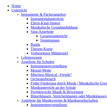
Home
Unterricht
Instrumente & Fächerangebot
Instrumentalunterricht
Eltern-Kind-Singen
Musikalische Grundausbildung
Sing-Angebote
Gesangsunterricht
Singgruppen
Bands
Theorie-Kurse
Vorbereitung Militärspiel
Lehrpersonen
Angebote für Schulen
Instrumentenvorstellung
Mozart Motte
Märchen-Musical „Freude“
Orchesterbesuch
Frühe Förderung durch Musik / Musikalische Gru
Musikunterricht an der Schule
Projektwoche Musik & Bewegung
Bläserklassen, Streicherklassen oder Musikklassen
Angebote für Musikvereine & Musikgesellschaften
Instrumentenvorstellung