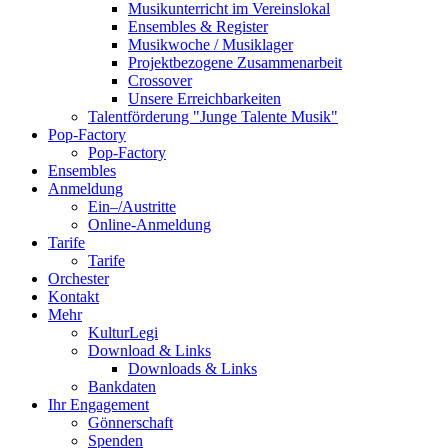
Musikunterricht im Vereinslokal
Ensembles & Register
Musikwoche / Musiklager
Projektbezogene Zusammenarbeit
Crossover
Unsere Erreichbarkeiten
Talentförderung "Junge Talente Musik"
Pop-Factory
Pop-Factory
Ensembles
Anmeldung
Ein–/Austritte
Online-Anmeldung
Tarife
Tarife
Orchester
Kontakt
Mehr
KulturLegi
Download & Links
Downloads & Links
Bankdaten
Ihr Engagement
Gönnerschaft
Spenden