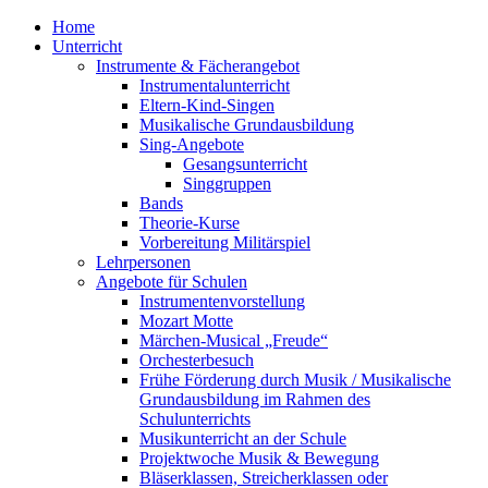
Home
Unterricht
Instrumente & Fächerangebot
Instrumentalunterricht
Eltern-Kind-Singen
Musikalische Grundausbildung
Sing-Angebote
Gesangsunterricht
Singgruppen
Bands
Theorie-Kurse
Vorbereitung Militärspiel
Lehrpersonen
Angebote für Schulen
Instrumentenvorstellung
Mozart Motte
Märchen-Musical „Freude“
Orchesterbesuch
Frühe Förderung durch Musik / Musikalische
Grundausbildung im Rahmen des
Schulunterrichts
Musikunterricht an der Schule
Projektwoche Musik & Bewegung
Bläserklassen, Streicherklassen oder