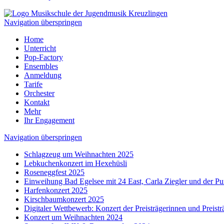
Navigation überspringen
Home
Unterricht
Pop-Factory
Ensembles
Anmeldung
Tarife
Orchester
Kontakt
Mehr
Ihr Engagement
Navigation überspringen
Schlagzeug um Weihnachten 2025
Lebkuchenkonzert im Hexehüsli
Roseneggfest 2025
Einweihung Bad Egelsee mit 24 East, Carla Ziegler und der P
Harfenkonzert 2025
Kirschbaumkonzert 2025
Digitaler Wettbewerb: Konzert der Preisträgerinnen und Preist
Konzert um Weihnachten 2024