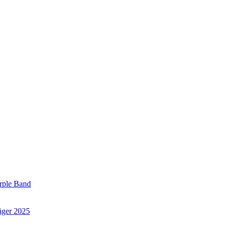
urple Band
räger 2025