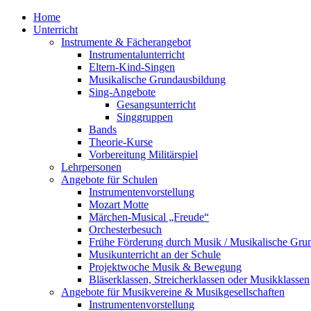
Home
Unterricht
Instrumente & Fächerangebot
Instrumentalunterricht
Eltern-Kind-Singen
Musikalische Grundausbildung
Sing-Angebote
Gesangsunterricht
Singgruppen
Bands
Theorie-Kurse
Vorbereitung Militärspiel
Lehrpersonen
Angebote für Schulen
Instrumentenvorstellung
Mozart Motte
Märchen-Musical „Freude“
Orchesterbesuch
Frühe Förderung durch Musik / Musikalische Gru
Musikunterricht an der Schule
Projektwoche Musik & Bewegung
Bläserklassen, Streicherklassen oder Musikklassen
Angebote für Musikvereine & Musikgesellschaften
Instrumentenvorstellung