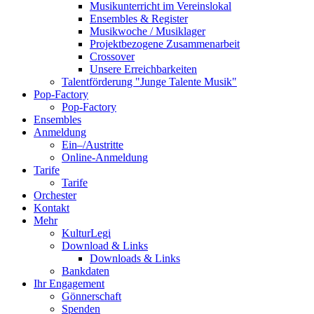
Musikunterricht im Vereinslokal
Ensembles & Register
Musikwoche / Musiklager
Projektbezogene Zusammenarbeit
Crossover
Unsere Erreichbarkeiten
Talentförderung "Junge Talente Musik"
Pop-Factory
Pop-Factory
Ensembles
Anmeldung
Ein–/Austritte
Online-Anmeldung
Tarife
Tarife
Orchester
Kontakt
Mehr
KulturLegi
Download & Links
Downloads & Links
Bankdaten
Ihr Engagement
Gönnerschaft
Spenden