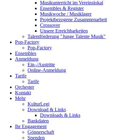
Musikunterricht im Vereinslokal
Ensembles & Register
Musikwoche / Musiklager
Projektbezogene Zusammenarbeit
Crossover
Unsere Erreichbarkeiten
Talentförderung "Junge Talente Musik"
Pop-Factory
Pop-Factory
Ensembles
Anmeldung
Ein–/Austritte
Online-Anmeldung
Tarife
Tarife
Orchester
Kontakt
Mehr
KulturLegi
Download & Links
Downloads & Links
Bankdaten
Ihr Engagement
Gönnerschaft
Spenden