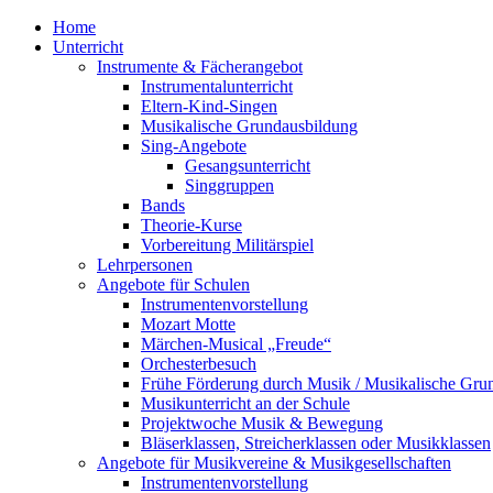
Home
Unterricht
Instrumente & Fächerangebot
Instrumentalunterricht
Eltern-Kind-Singen
Musikalische Grundausbildung
Sing-Angebote
Gesangsunterricht
Singgruppen
Bands
Theorie-Kurse
Vorbereitung Militärspiel
Lehrpersonen
Angebote für Schulen
Instrumentenvorstellung
Mozart Motte
Märchen-Musical „Freude“
Orchesterbesuch
Frühe Förderung durch Musik / Musikalische Gru
Musikunterricht an der Schule
Projektwoche Musik & Bewegung
Bläserklassen, Streicherklassen oder Musikklassen
Angebote für Musikvereine & Musikgesellschaften
Instrumentenvorstellung