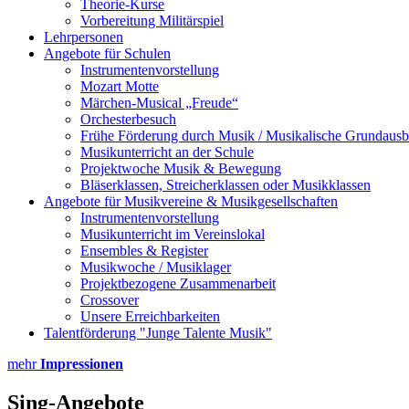
Theorie-Kurse
Vorbereitung Militärspiel
Lehrpersonen
Angebote für Schulen
Instrumentenvorstellung
Mozart Motte
Märchen-Musical „Freude“
Orchesterbesuch
Frühe Förderung durch Musik / Musikalische Grundausb
Musikunterricht an der Schule
Projektwoche Musik & Bewegung
Bläserklassen, Streicherklassen oder Musikklassen
Angebote für Musikvereine & Musikgesellschaften
Instrumentenvorstellung
Musikunterricht im Vereinslokal
Ensembles & Register
Musikwoche / Musiklager
Projektbezogene Zusammenarbeit
Crossover
Unsere Erreichbarkeiten
Talentförderung "Junge Talente Musik"
mehr
Impressionen
Sing-Angebote