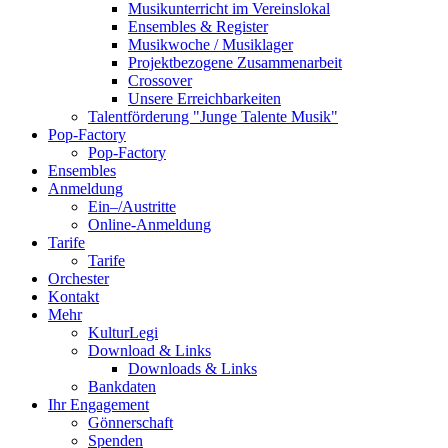
Musikunterricht im Vereinslokal
Ensembles & Register
Musikwoche / Musiklager
Projektbezogene Zusammenarbeit
Crossover
Unsere Erreichbarkeiten
Talentförderung "Junge Talente Musik"
Pop-Factory
Pop-Factory
Ensembles
Anmeldung
Ein–/Austritte
Online-Anmeldung
Tarife
Tarife
Orchester
Kontakt
Mehr
KulturLegi
Download & Links
Downloads & Links
Bankdaten
Ihr Engagement
Gönnerschaft
Spenden