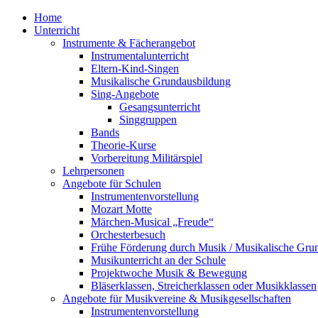
Home
Unterricht
Instrumente & Fächerangebot
Instrumentalunterricht
Eltern-Kind-Singen
Musikalische Grundausbildung
Sing-Angebote
Gesangsunterricht
Singgruppen
Bands
Theorie-Kurse
Vorbereitung Militärspiel
Lehrpersonen
Angebote für Schulen
Instrumentenvorstellung
Mozart Motte
Märchen-Musical „Freude“
Orchesterbesuch
Frühe Förderung durch Musik / Musikalische Gru
Musikunterricht an der Schule
Projektwoche Musik & Bewegung
Bläserklassen, Streicherklassen oder Musikklassen
Angebote für Musikvereine & Musikgesellschaften
Instrumentenvorstellung