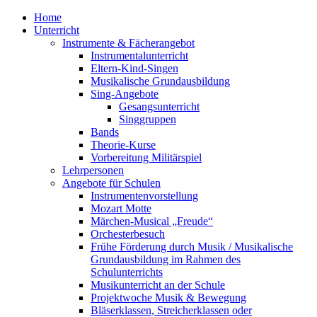
Home
Unterricht
Instrumente & Fächerangebot
Instrumentalunterricht
Eltern-Kind-Singen
Musikalische Grundausbildung
Sing-Angebote
Gesangsunterricht
Singgruppen
Bands
Theorie-Kurse
Vorbereitung Militärspiel
Lehrpersonen
Angebote für Schulen
Instrumentenvorstellung
Mozart Motte
Märchen-Musical „Freude“
Orchesterbesuch
Frühe Förderung durch Musik / Musikalische
Grundausbildung im Rahmen des
Schulunterrichts
Musikunterricht an der Schule
Projektwoche Musik & Bewegung
Bläserklassen, Streicherklassen oder