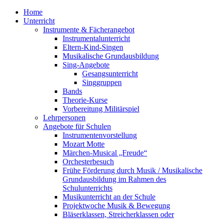
Home
Unterricht
Instrumente & Fächerangebot
Instrumentalunterricht
Eltern-Kind-Singen
Musikalische Grundausbildung
Sing-Angebote
Gesangsunterricht
Singgruppen
Bands
Theorie-Kurse
Vorbereitung Militärspiel
Lehrpersonen
Angebote für Schulen
Instrumentenvorstellung
Mozart Motte
Märchen-Musical „Freude“
Orchesterbesuch
Frühe Förderung durch Musik / Musikalische
Grundausbildung im Rahmen des
Schulunterrichts
Musikunterricht an der Schule
Projektwoche Musik & Bewegung
Bläserklassen, Streicherklassen oder